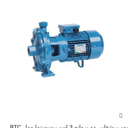
پمپ بشقابی دو پروانه 3 اسب سیستما مدل BTC