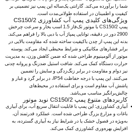
شما را برآورده می‌کند. گارانتی یک‌ساله این پمپ نیز تضمینی بر
کیفیت و اطمینان در استفاده طولانی‌مدت است.
ویژگی‌های کلیدی پمپ آب کشاورزی CS150/2
پمپ CS150/2 با موتور تک‌فاز 1.5 اسب بخار و سرعت چرخش
2900 دور در دقیقه، توانایی پمپاژ آب با دبی بالا را فراهم می‌کند.
بدنه این پمپ از چدن باکیفیت ساخته شده که مقاومت بالایی در
برابر فشارهای مکانیکی و شرایط محیطی ایجاد می‌کند. پوسته
موتور از آلومینیوم طراحی شده که ضمن کاهش وزن، به مدیریت
حرارت دستگاه کمک می‌کند. شافت استیل ضدزنگ و پروانه چدنی
نیز دوام و مقاومت در برابر زنگ‌زدگی و سایش را تضمین
می‌کنند. این پمپ با درجه حفاظت IP54، در برابر گرد و غبار و
پاشش آب مقاوم است و برای استفاده در محیط‌های
چالش‌برانگیز مناسب می‌باشد.
کاربردهای متنوع پمپ CS150/2 نوید موتور
آبیاری کشاورزی: این پمپ با قابلیت انتقال سریع آب، برای آبیاری
باغات و مزارع بزرگ طراحی شده است. عملکرد قدرتمند آن،
به‌ویژه در فصول خشک یا در شرایط نیاز به آبیاری گسترده، به
افزایش بهره‌وری کشاورزی کمک می‌کند.