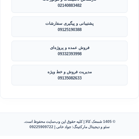
02140883482
پشتیبانی و پیگیری سفارشات
09125190388
فروش عمده و پروژه‌ای
09332393998
مدیریت فروش و خط ویژه
09135082633
© 1405 شمعک کالا | کلیه حقوق این وب‌سایت محفوظ است.
سئو و دیجیتال مارکتینگ: جواد خانی |
09225909722