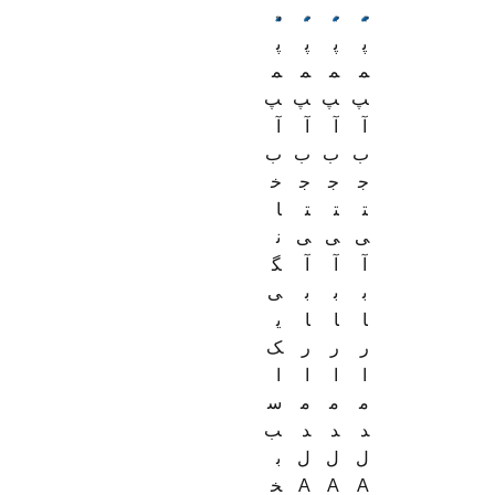
پ
پ
پ
پ
م
م
م
م
پ
پ
پ
پ
آ
آ
آ
آ
ب
ب
ب
ب
ج
ج
ج
خ
ت
ت
ت
ا
ی
ی
ی
ن
آ
آ
آ
گ
ب
ب
ب
ی
ا
ا
ا
ی
ر
ر
ر
ک
ا
ا
ا
ا
م
م
م
س
د
د
د
ب
ل
ل
ل
ب
A
A
A
خ