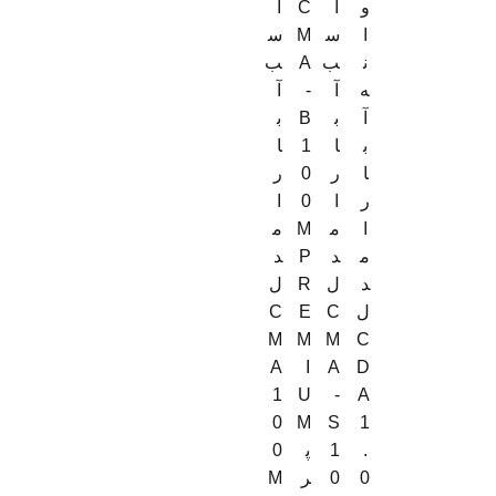
و
ا
C
ا
ا
س
M
س
ن
ب
A
ب
ه
آ
-
آ
آ
ب
B
ب
ب
ا
1
ا
ا
ر
0
ر
ر
ا
0
ا
ا
م
M
م
م
د
P
د
د
ل
R
ل
ل
C
E
C
M
M
M
C
A
I
A
D
1
U
-
A
0
M
S
1
.
1
پ
0
0
0
ر
M