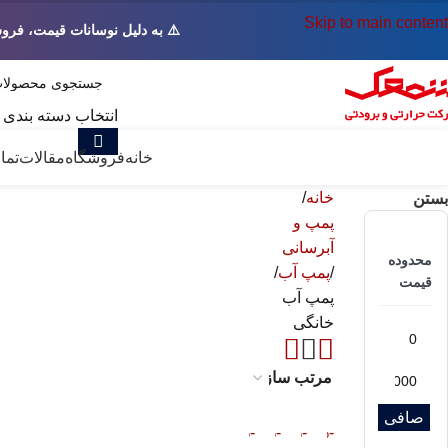
Skip to main content
⚠️ به دلیل نوسانات قیمت، فرو
انتخاب دسته بندی
همه دسته ها
خانه
فروشگاه
مقالات
تما
خانه
بستن
پمپ و
آبرسانی
محدوده
پمپ آب
قیمت
پمپ آب
خانگی
صافی
-12%
-12%
-12%
-12%