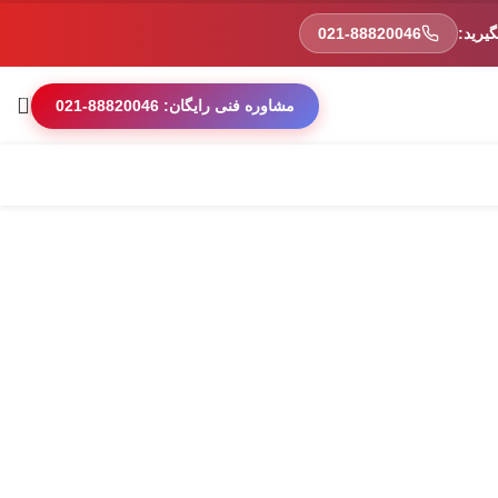
یرید:
021-88820046
0
مشاوره فنی رایگان: 88820046-021