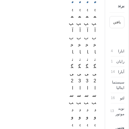
برند
پ
پ
پ
پ
م
م
م
م
پ
پ
پ
پ
آ
آ
آ
آ
ب
ب
ب
ب
خ
خ
خ
خ
ابارا
4
ا
ا
ا
ا
ن
ن
ن
ن
رایان
1
گ
گ
گ
گ
آبارا
14
ی
ی
ی
ی
2
3
3
2
سیستما
14
ایتالیا
ا
ا
ا
ا
س
س
س
س
لئو
16
ب
ب
ب
ب
نوید
د
د
د
د
13
موتور
و
و
و
و
پ
پ
پ
پ
جنس