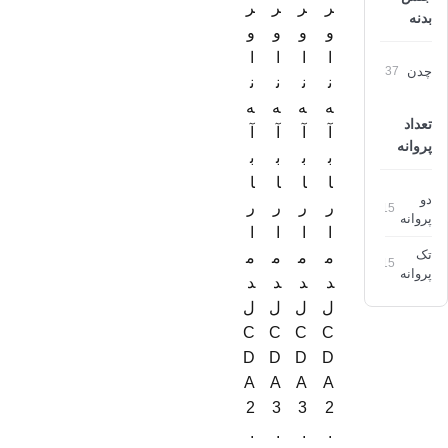
ر
ر
ر
ر
بدنه
و
و
و
و
ا
ا
ا
ا
چدن
37
ن
ن
ن
ن
ه
ه
ه
ه
تعداد
آ
آ
آ
آ
پروانه
ب
ب
ب
ب
ا
ا
ا
ا
دو
ر
ر
ر
ر
15
پروانه
ا
ا
ا
ا
تک
م
م
م
م
15
پروانه
د
د
د
د
ل
ل
ل
ل
C
C
C
C
D
D
D
D
A
A
A
A
2
3
3
2
.
.
.
.