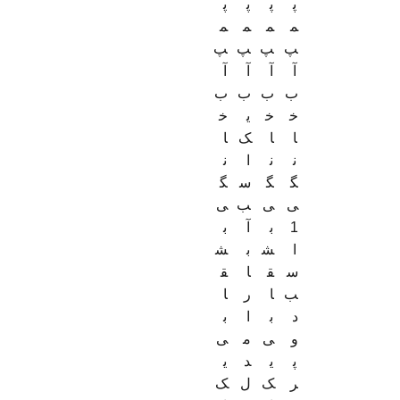
پ
پ
پ
پ
م
م
م
م
پ
پ
پ
پ
آ
آ
آ
آ
ب
ب
ب
ب
خ
خ
ی
خ
ا
ا
ک
ا
ن
ن
ا
ن
گ
گ
س
گ
ی
ی
ب
ی
1
ب
آ
ب
ا
ش
ب
ش
س
ق
ا
ق
ب
ا
ر
ا
د
ب
ا
ب
و
ی
م
ی
پ
ی
د
ی
ر
ک
ل
ک