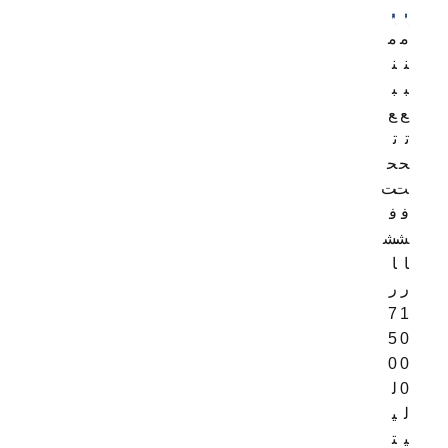
80
م
م
2
لیتری
ن
ن
ب
ب
ع
ع
ت
ت
ح
ح
ت
ت
ف
ف
ش
ش
ا
ا
ر
ر
7
1
5
0
0
0
0
ل
ل
ی
ی
ت