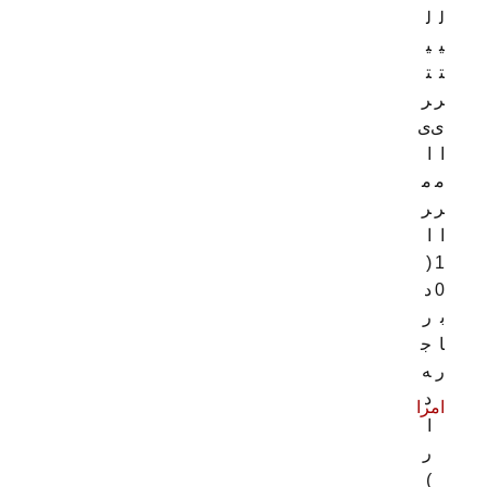
ل
ل
ی
ی
ت
ت
ر
ر
ی
ی
ا
ا
م
م
ر
ر
ا
ا
(
1
0
د
ب
ر
ا
ج
ر
ه
د
امرا
ا
ر
)