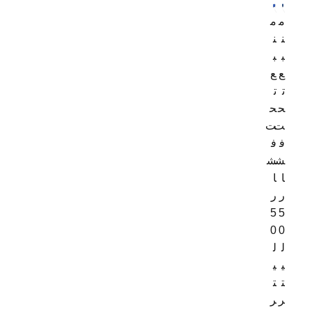
م
م
ن
ن
ب
ب
ع
ع
ت
ت
ح
ح
ت
ت
ف
ف
ش
ش
ا
ا
ر
ر
5
5
0
0
ل
ل
ی
ی
ت
ت
ر
ر