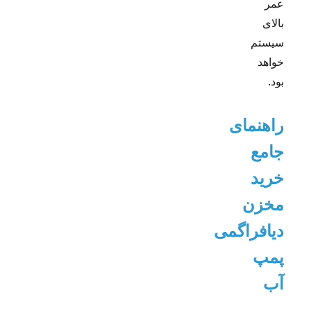
عمر
بالای
سیستم
خواهد
بود.
راهنمای
جامع
خرید
مخزن
دیافراگمی
پمپ
آب