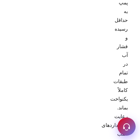
پمپ
به
حداقل
رسیده
و
فشار
آب
در
تمام
طبقات
کاملاً
یکنواخت
بماند.
رعایت
استانداردهای
نصب