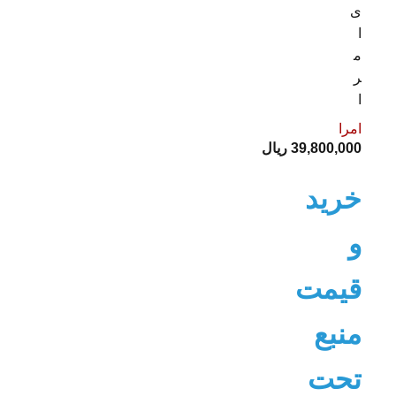
ی
ا
م
ر
ا
امرا
39,800,000
ریال
خرید
و
قیمت
منبع
تحت