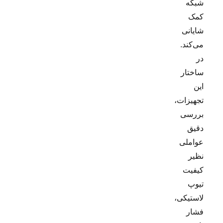
شبکه
کمک
شایانی
می‌کند.
در
ساختار
این
تجهیزات،
بررسی
دقیق
عواملی
نظیر
کیفیت
تیوپ
لاستیکی،
فشار