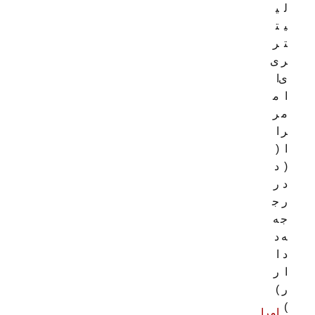
ل
ی
ی
ت
ت
ر
ر
ی
ی
ا
ا
م
م
ر
ر
ا
ا
(
(
د
د
ر
ر
ج
ج
ه
ه
د
د
ا
ا
ر
ر
)
)
امرا