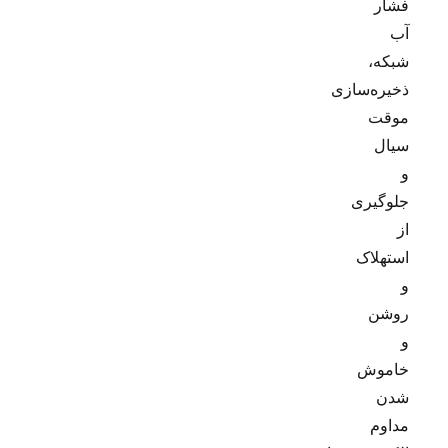
فشار
آب
شبکه،
ذخیره‌سازی
موقت
سیال
و
جلوگیری
از
استهلاک
و
روشن
و
خاموش
شدن
مداوم