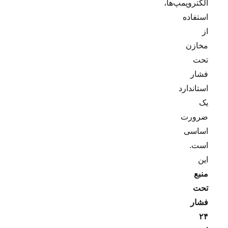
الکتروپمپ‌ها،
استفاده
از
مخازن
تحت
فشار
استاندارد
یک
ضرورت
اساسی
است.
این
منبع
تحت
فشار
۲۴