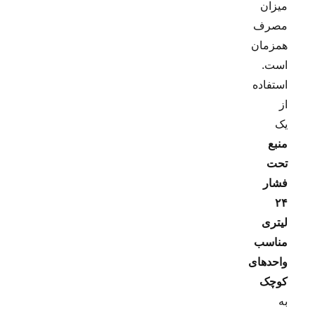
میزان
مصرف
همزمان
است.
استفاده
از
یک
منبع
تحت
فشار
۲۴
لیتری
مناسب
واحدهای
کوچک
به