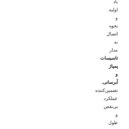
باد
اولیه
و
نحوه
اتصال
به
مدار
تاسیسات
پمپاژ
و
آبرسانی
،
تضمین‌کننده
عملکرد
بی‌نقص
و
طول