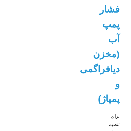
فشار
پمپ
آب
(مخزن
دیافراگمی
و
پمپاژ)
برای
تنظیم