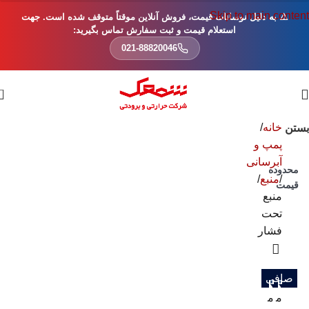
Skip to main content
⚠️ به دلیل نوسانات قیمت، فروش آنلاین موقتاً متوقف شده است. جهت
استعلام قیمت و ثبت سفارش تماس بگیرید:
021-88820046
0
خانه
بستن
پمپ و
آبرسانی
محدوده
منبع
قیمت
منبع
تحت
فشار
صافی
م
م