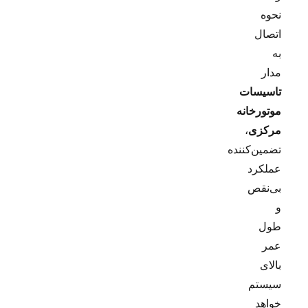
نحوه
اتصال
به
مدار
تاسیسات
موتورخانه
مرکزی
،
تضمین‌کننده
عملکرد
بی‌نقص
و
طول
عمر
بالای
سیستم
خواهد