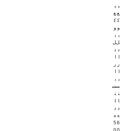
ب
ب
ع
ع
ک
ک
و
و
ی
ی
ل‌
ل
د
د
ا
ا
ر
ر
ا
ا
ی
ی
س
س
ت
ت
ا
ا
د
د
ه
ه
5
6
0
0