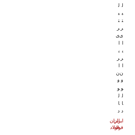
ل
ل
ی
ی
ت
ت
ر
ر
ی
ی
ا
ا
ی
ی
ر
ر
ا
ا
ن
ن
ف
ف
و
و
ل
ل
ا
ا
د
د
ایران
ایران
فولاد
فولاد