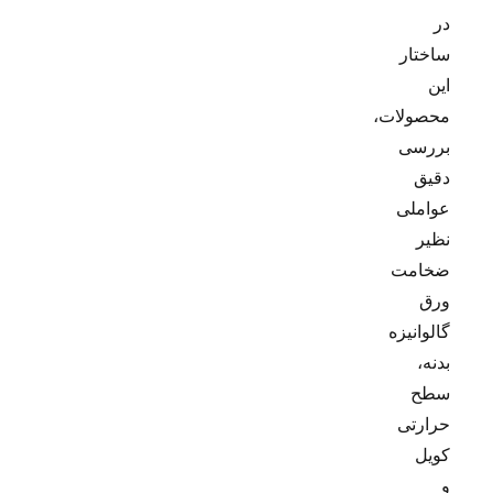
در
ساختار
این
محصولات،
بررسی
دقیق
عواملی
نظیر
ضخامت
ورق
گالوانیزه
بدنه،
سطح
حرارتی
کویل
و