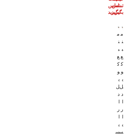
تماس
تماس
بگیرید
بگیرید
م
م
ن
ن
ب
ب
ع
ع
ک
ک
و
و
ی
ی
ل‌
ل
د
د
ا
ا
ر
ر
ا
ا
ی
ی
س
س