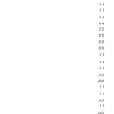
ت
ت
ا
ا
د
د
ه
ه
2
2
0
5
0
0
0
0
ل
ل
ی
ی
ت
ت
ر
ر
ی
ی
ا
ا
ی
ی
ر
ر
ا
ا
ن
ن