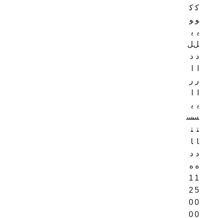
ک
ک
و
و
ی
ی
ل
ل‌
د
د
ا
ا
ر
ر
ا
ا
ی
ی
س
س
ت
ت
ا
ا
د
د
ه
ه
1
1
2
5
0
0
0
0