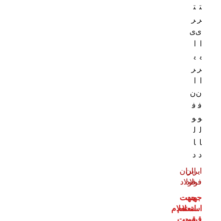
ت
ت
ر
ر
ی
ی
ا
ا
ی
ی
ر
ر
ا
ا
ن
ن
ف
ف
و
و
ل
ل
ا
ا
د
د
ایران
ایران
فولاد
فولاد
جهت
جهت
استعلام
استعلام
قیمت
قیمت