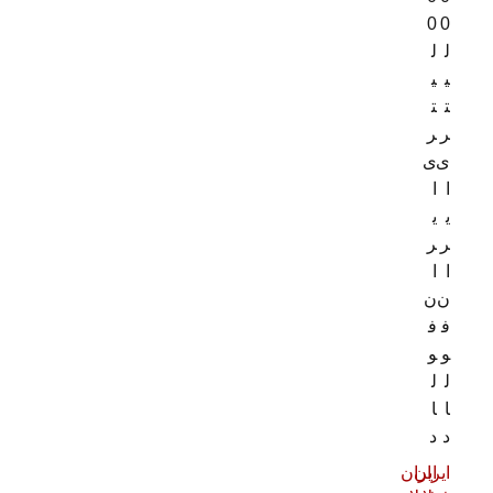
0
0
ل
ل
ی
ی
ت
ت
ر
ر
ی
ی
ا
ا
ی
ی
ر
ر
ا
ا
ن
ن
ف
ف
و
و
ل
ل
ا
ا
د
د
ایران
ایران