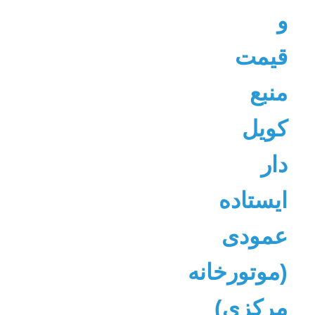
و
قیمت
منبع
کویل
دار
ایستاده
عمودی
(موتورخانه
مرکزی)