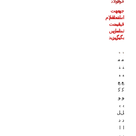
فولاد
فولاد
جهت
جهت
استعلام
استعلام
قیمت
قیمت
تماس
تماس
بگیرید
بگیرید
م
م
ن
ن
ب
ب
ع
ع
ک
ک
و
و
ی
ی
ل
ل‌
د
د
ا
ا
ر
ر