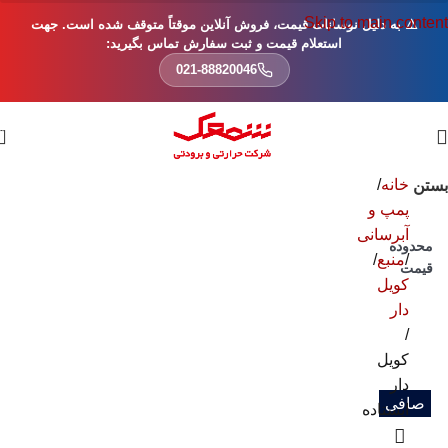
Skip to main content
⚠️ به دلیل نوسانات قیمت، فروش آنلاین موقتاً متوقف شده است. جهت
استعلام قیمت و ثبت سفارش تماس بگیرید:
021-88820046
0
خانه
بستن
پمپ و
آبرسانی
محدوده
منبع
قیمت
کویل
دار
کویل
دار
صافی
ایستاده