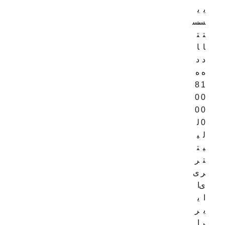
ی
ی
س
س
ت
ت
ا
ا
د
د
ه
ه
8
1
0
0
0
0
0
ل
ل
ی
ی
ت
ت
ر
ر
ی
ی
ا
ا
ی
ی
ر
ر
ا