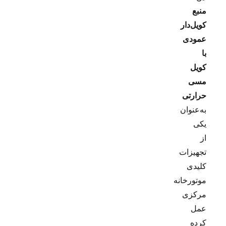
منبع
کویل‌دار
عمودی
با
کویل
مسی
حرارتی
به‌عنوان
یکی
از
تجهیزات
کلیدی
موتورخانه
مرکزی
عمل
کرده