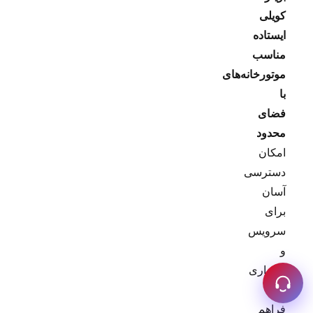
کویلی
ایستاده
مناسب
موتورخانه‌های
با
فضای
محدود
امکان
دسترسی
آسان
برای
سرویس
و
نگهداری
را
فراهم