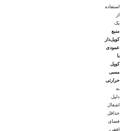
استفاده
از
یک
منبع
کویل‌دار
عمودی
با
کویل
مسی
حرارتی
به
دلیل
اشغال
حداقل
فضای
افقی،