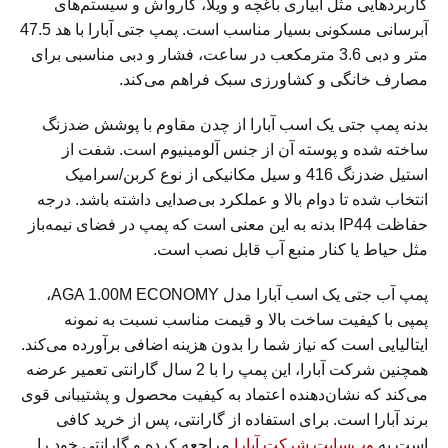
کاربردهایی مثل آبیاری باغچه و ویلا، کارواش و سیستم‌های
آبرسانی مسکونی بسیار مناسب است. پمپ جتی آبارا با هد 47.5
متر و دبی 3.6 مترمکعب در ساعت، فشار و دبی مناسبی برای
مصارف خانگی و کشاورزی سبک فراهم می‌کند.
بدنه پمپ جتی یک اسب آبارا از چدن مقاوم با پوشش ضدزنگ
ساخته شده و پوسته آن از جنس آلومینیوم است. شفت از
استیل ضدزنگ 416 و سیل مکانیکی از نوع کربن/سرامیک
انتخاب شده تا دوام بالا و عملکرد بی‌صدایی داشته باشد. درجه
حفاظت IP44 بدنه به این معنی است که پمپ در فضای نیمه‌باز
مثل حیاط یا کنار منبع آب قابل نصب است.
پمپ آب جتی یک اسب آبارا مدل AGA 1.00M ECONOMY،
پمپی با کیفیت ساخت بالا و قیمت مناسب نسبت به نمونه
ایتالیایی است که نیاز شما را بدون هزینه اضافی برآورده می‌کند.
همچنین شرکت آبارا، این پمپ را با 2 سال گارانتی تعمیر عرضه
می‌کند که نشان‌دهنده اعتماد به کیفیت محصول و پشتیبانی قوی
برند آبارا است. برای استفاده از گارانتی، پس از خرید کافی
است به
وب‌سایت شرکت آبارا
مراجعه کرده و گارانتی خود را