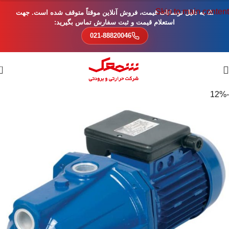
Skip to main content
⚠️ به دلیل نوسانات قیمت، فروش آنلاین موقتاً متوقف شده است. جهت
استعلام قیمت و ثبت سفارش تماس بگیرید:
021-88820046
0
-12%