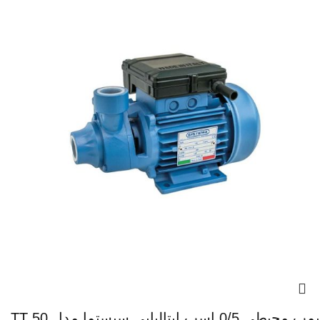
پمپ محیطی 0/5 اسب ایتالیایی سیستما مدل TT 50