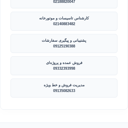
02188820047
کارشناس تاسیسات و موتورخانه
02140883482
پشتیبانی و پیگیری سفارشات
09125190388
فروش عمده و پروژه‌ای
09332393998
مدیریت فروش و خط ویژه
09135082633