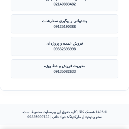
02140883482
پشتیبانی و پیگیری سفارشات
09125190388
فروش عمده و پروژه‌ای
09332393998
مدیریت فروش و خط ویژه
09135082633
© 1405 شمعک کالا | کلیه حقوق این وب‌سایت محفوظ است.
سئو و دیجیتال مارکتینگ: جواد خانی |
09225909722