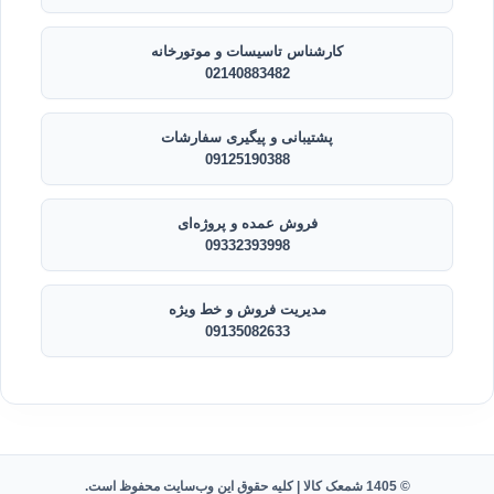
کارشناس تاسیسات و موتورخانه
02140883482
پشتیبانی و پیگیری سفارشات
09125190388
فروش عمده و پروژه‌ای
09332393998
مدیریت فروش و خط ویژه
09135082633
© 1405 شمعک کالا | کلیه حقوق این وب‌سایت محفوظ است.