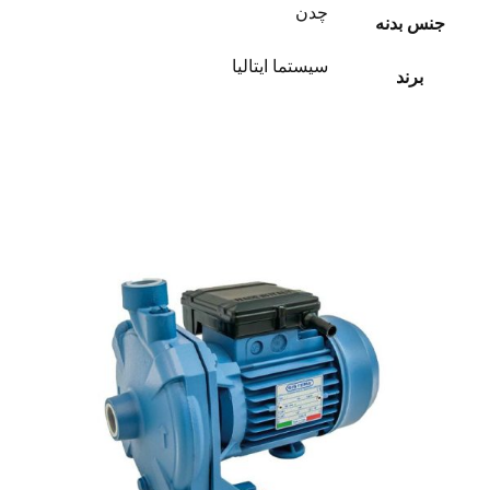
چدن
جنس بدنه
سیستما ایتالیا
برند