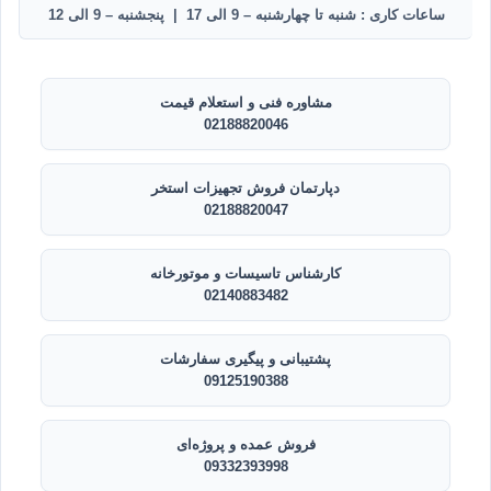
ساعات کاری : شنبه تا چهارشنبه – 9 الی 17 | پنجشنبه – 9 الی 12
مشاوره فنی و استعلام قیمت
02188820046
دپارتمان فروش تجهیزات استخر
02188820047
کارشناس تاسیسات و موتورخانه
02140883482
پشتیبانی و پیگیری سفارشات
09125190388
فروش عمده و پروژه‌ای
09332393998