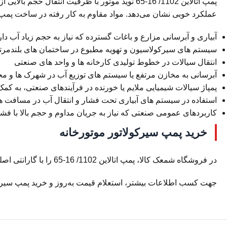
پمپ اتالاین 1102/ 16-65 نوید موتور با ظرفیت ا
عملکرد خوبی نشان می‌دهد. مواد مقاوم به کار رفته در ساخت پمپ آب
آبیاری و آبرسانی مزارع و باغات گسترده که نیاز به حجم زیاد آب دار
سیستم های سیرکولاسیون و تهویه مطبوع در ساختمان های بلندمرت
انتقال سیالات در خطوط تولیدی کارخانه ها و واحد های صنعتی
آبرسانی به مخازن مرتفع یا سیستم های توزیع آب در شهرک ها و م
پمپاژ سیالات شیمیایی ملایم یا خورنده در فرآیندهای صنعتی، به کمک
استفاده در سیستم های آبیاری تحت فشار و انتقال آب در مسافت 
کاربردهای عمومی صنعتی که نیاز به جریان مداوم و حجم بالا با فشار 
خرید پمپ سیرکولاتور موتورخانه
در فروشگاه شمعک کالا، پمپ اتالاین 1102/ 16-65 را با گارانتی اصلی شرکت نوید موتور و بهترین قیمت بازار عرضه می‌کنیم. کالای اصل و باکیفیت را با ارسال سریع به تمام نقاط کشور دریافت کنید.
جهت کسب اطلاعات بیشتر، استعلام قیمت به‌روز و خرید پمپ سیرکولات