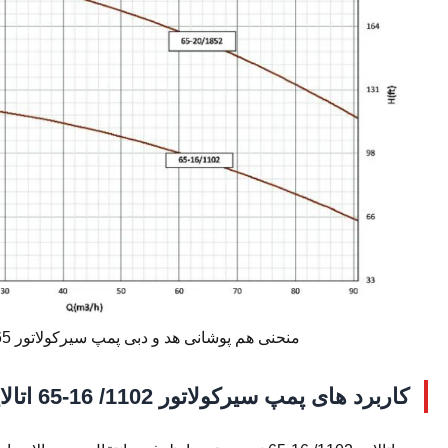
منحنی هم پوشانی هد و دبی پمپ سیرکولاتور 65 اینچ اتالاین 2900
کاربرد های پمپ سیرکولاتور 1102/ 16-65 اتالاین: