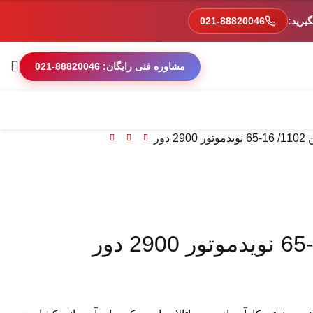
یرید:
021-88820046
0
مشاوره فنی رایگان: 88820046-021
دور