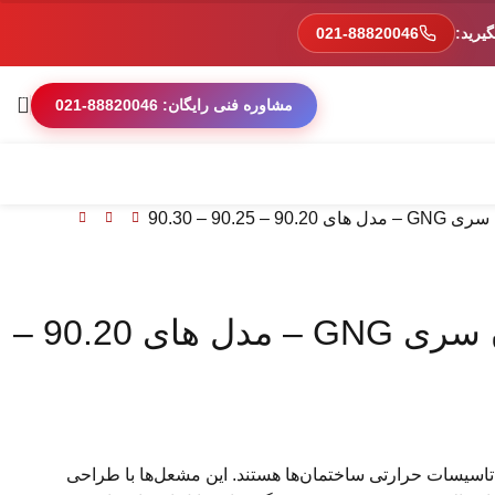
یرید:
021-88820046
0
مشاوره فنی رایگان: 88820046-021
90. – 90.30
مشعل های پالایشگاهی گرم ایران سری GNG – مدل های 90.20 –
تاسیسات حرارتی ساختمان‌ها هستند. این مشعل‌ها با طراحی