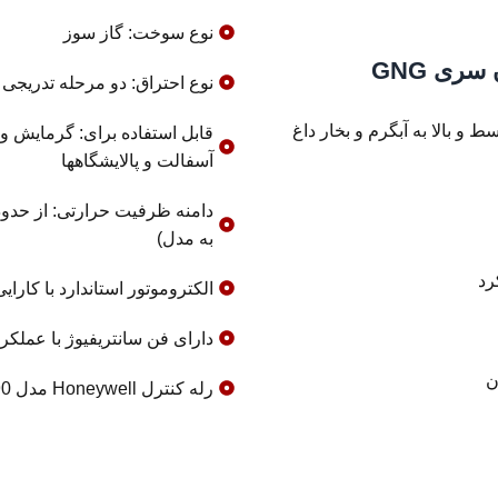
نوع سوخت: گاز سوز
ری GNG
نوع احتراق: دو مرحله تدریجی
 و بالا به آبگرم و بخار داغ
قابل استفاده برای: گرمایش وا
آسفالت و پالایشگاهها
به مدل)
رد
الکتروموتور استاندارد با کارایی
دارای فن سانتریفیوژ با عملکرد
ن
رله کنترل Honeywell مدل G790