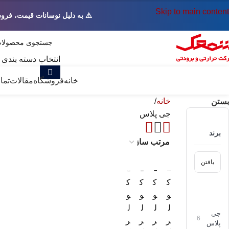
Skip to main content
⚠️ به دلیل نوسانات قیمت، فرو
انتخاب دسته بندی
همه دسته ها
خانه
فروشگاه
مقالات
تما
خانه
بستن
جی پلاس
برند
ک
ک
ک
ک
و
و
و
و
ل
ل
ل
ل
جی
6
ر
ر
ر
ر
پلاس