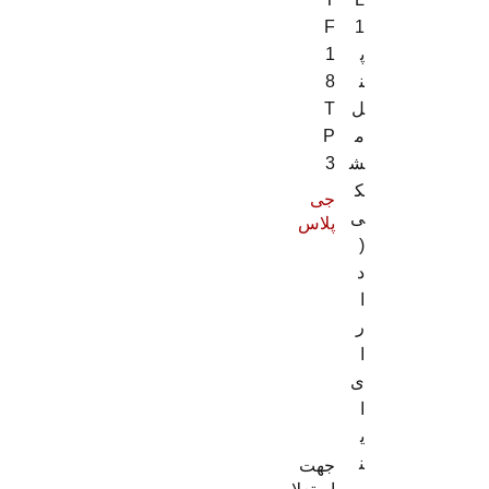
F
1
پ
1
ن
8
ل
T
م
P
ش
3
ک
جی
ی
پلاس
(
د
ا
ر
ا
ی
ا
ی
ن
جهت