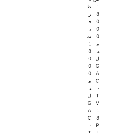
1
ظ
8
ر
0
ف
0
ی
0
ت
م
1
د
8
ل
0
0
G
0
A
C
م
-
د
T
ل
G
V
A
1
C
8
-
P
T
L