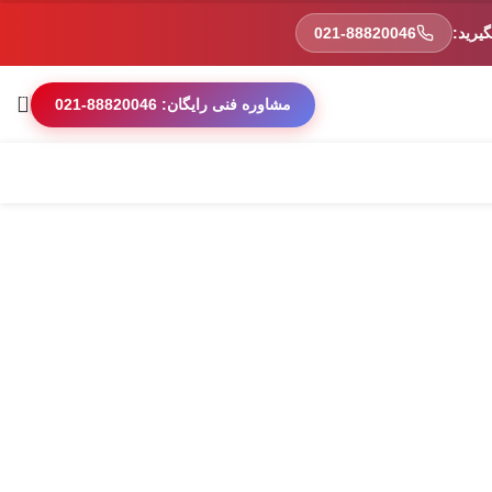
یرید:
021-88820046
0
مشاوره فنی رایگان: 88820046-021