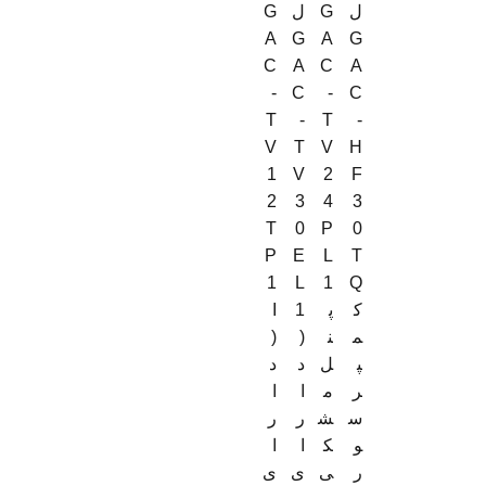
ل
G
ل
G
A
G
A
G
C
A
C
A
‑
C
-
C
T
-
T
-
V
T
V
H
1
V
2
F
2
3
4
3
T
0
P
0
P
E
L
T
1
L
1
Q
ک
پ
1
I
م
ن
(
(
پ
ل
د
د
ر
م
ا
ا
س
ش
ر
ر
و
ک
ا
ا
ر
ی
ی
ی