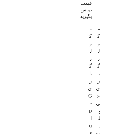
قیمت
تماس
بگیرید
ک
ک
و
و
ل
ل
ر
ر
گ
گ
ا
ا
ز
ز
ی
ی
ج
G
ی
-
پ
p
ل
l
ا
u
س
s