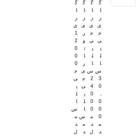
گ
گ
گ
گ
ا
ا
ا
ا
ز
ز
ز
ز
ی
ی
ی
ی
ج
ج
ر
1
ی
ی
و
2
پ
پ
ت
0
ل
ل
ا
0
ا
ا
ر
0
س
س
ی
ج
3
2
ج
ی‌
0
4
ی
پ
.
0
پ
ل
0
0
ل
ا
0
0
ا
س
0
م
س
م
م
د
م
د
د
ل
د
ل