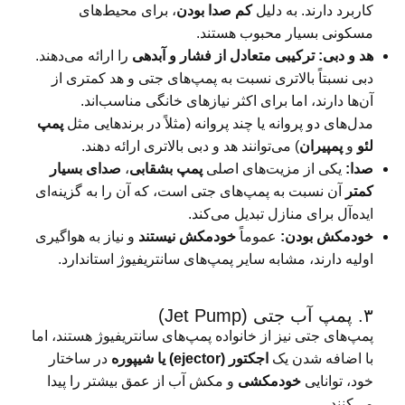
کاربرد دارند. به دلیل
کم صدا بودن
، برای محیط‌های
مسکونی بسیار محبوب هستند.
هد و دبی:
ترکیبی متعادل از فشار و آبدهی
را ارائه می‌دهند.
دبی نسبتاً بالاتری نسبت به پمپ‌های جتی و هد کمتری از
آن‌ها دارند، اما برای اکثر نیازهای خانگی مناسب‌اند.
مدل‌های دو پروانه یا چند پروانه (مثلاً در برندهایی مثل
پمپ
لئو
و
پمپیران
) می‌توانند هد و دبی بالاتری ارائه دهند.
صدا:
یکی از مزیت‌های اصلی
پمپ بشقابی
،
صدای بسیار
کمتر
آن نسبت به پمپ‌های جتی است، که آن را به گزینه‌ای
ایده‌آل برای منازل تبدیل می‌کند.
خودمکش بودن:
عموماً
خودمکش نیستند
و نیاز به هواگیری
اولیه دارند، مشابه سایر پمپ‌های سانتریفیوژ استاندارد.
۳. پمپ آب جتی (Jet Pump)
پمپ‌های جتی نیز از خانواده پمپ‌های سانتریفیوژ هستند، اما
با اضافه شدن یک
اجکتور (ejector) یا شیپوره
در ساختار
خود، توانایی
خودمکشی
و مکش آب از عمق بیشتر را پیدا
می‌کنند.