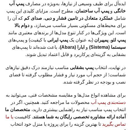
ایده‌آل برای طیف وسیعی از نیازها، به‌ویژه در مصارف
پمپ آب
خانگی
و
پمپ آب ساختمان
، مطرح است. مزایای کلیدی این پمپ
شامل
عملکرد متعادل در تامین فشار و دبی
،
صدای کم
که آن را
برای محیط‌های مسکونی بسیار مناسب می‌سازد، و
دوام بالا
است. این ویژگی‌ها در کنار تنوع مدل‌ها از برندهای معتبری مانند
پمپ لئو
،
پمپیران
(به عنوان یک
پمپ ایرانی
با کیفیت) و پمپ‌های
سیستما (Sistema)
و
ابارا (Abara)
، باعث شده‌اند تا پمپ‌های
بشقابی به گزینه‌ای پرکاربرد و قابل اعتماد تبدیل شوند.
در نهایت، انتخاب
پمپ بشقابی
مناسب نیازمند درک دقیق نیازهای
شماست؛ از حجم آب مورد نیاز و فشار مطلوب گرفته تا فضای
نصب و بودجه در نظر گرفته شده.
برای مشاهده انواع مدل‌ها و مقایسه مشخصات فنی، می‌توانید به
دسته‌بندی پمپ آب
محصولات ما مراجعه کنید. همچنین، اگر در
انتخاب پمپ مناسب نیاز به راهنمایی بیشتری دارید،
متخصصان ما
آماده ارائه مشاوره تخصصی رایگان به شما هستند.
کافیست
با ما
تماس بگیرید
تا بهترین گزینه را برای پروژه یا منزل خود انتخاب