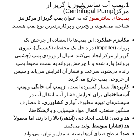
1.پمپ آب سانتریفیوژ یا گریز از
مرکز(Centrifugal Pump)
پمپ‌های سانتریفیوژ
که به عنوان
پمپ گریز از مرکز
نیز
شناخته می‌شوند، رایج‌ترین و پرکاربردترین نوع پمپ هستند.
مکانیزم عملکرد:
این پمپ‌ها با استفاده از چرخش یک
پروانه (Impeller) در داخل یک محفظه (کیسینگ)، نیروی
گریز از مرکز ایجاد می‌کنند. سیال از ورودی پمپ (چشمی
پروانه) وارد شده و با چرخش پروانه به سمت محیط پمپ
رانده می‌شود، سرعت و فشار آن افزایش می‌یابد و سپس
از خروجی پمپ خارج می‌گردد.
کاربردها:
بسیار گسترده است، از
پمپ آب خانگی
و
پمپ
آب ساختمان
برای افزایش فشار آب، انتقال آب در
سیستم‌های تهویه مطبوع، آبیاری
کشاورزی
، تا مصارف
سنگین صنعتی، انتقال مواد شیمیایی و پالایشگاه‌ها.
هد و دبی:
قابلیت ایجاد
دبی (آبدهی) بالا
را دارند، اما معمولاً
هد (فشار) متوسط
تولید می‌کنند.
صدا:
سطح صدای آن‌ها بسته به مدل و توان، می‌تواند