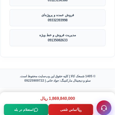
09125190388
فروش عمده و پروژه‌ای
09332393998
مدیریت فروش و خط ویژه
09135082633
© 1405 شمعک کالا | کلیه حقوق این وب‌سایت محفوظ است.
سئو و دیجیتال مارکتینگ: جواد خانی |
09225909722
1,869,840,000
ریال
تماس تلفنی
استعلام در بله